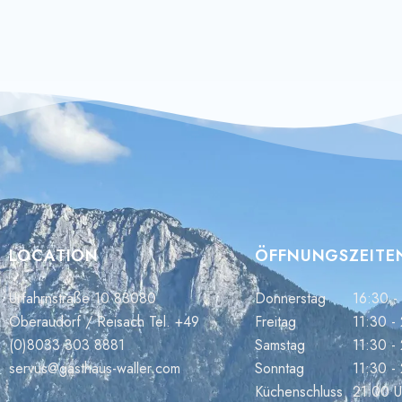
LOCATION
ÖFFNUNGSZEITE
Urfahrnstraße 10 83080
Donnerstag
16:30 -
Oberaudorf / Reisach Tel. +49
Freitag
11:30 -
(0)8033 303 8881
Samstag
11:30 -
servus@gasthaus-waller.com
Sonntag
11:30 -
Küchenschluss
21:00 U