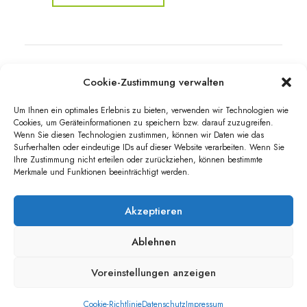
Urfahrnstraße 10, 83080 Oberaudorf/
Cookie-Zustimmung verwalten
Reisach
Um Ihnen ein optimales Erlebnis zu bieten, verwenden wir Technologien wie
Cookies, um Geräteinformationen zu speichern bzw. darauf zuzugreifen.
+49 (0) 8033 303 8881
Wenn Sie diesen Technologien zustimmen, können wir Daten wie das
Surfverhalten oder eindeutige IDs auf dieser Website verarbeiten. Wenn Sie
Ihre Zustimmung nicht erteilen oder zurückziehen, können bestimmte
servus@gasthaus-waller.com
Merkmale und Funktionen beeinträchtigt werden.
Akzeptieren
Ablehnen
Voreinstellungen anzeigen
Cookie-Richtlinie
Datenschutz
Impressum