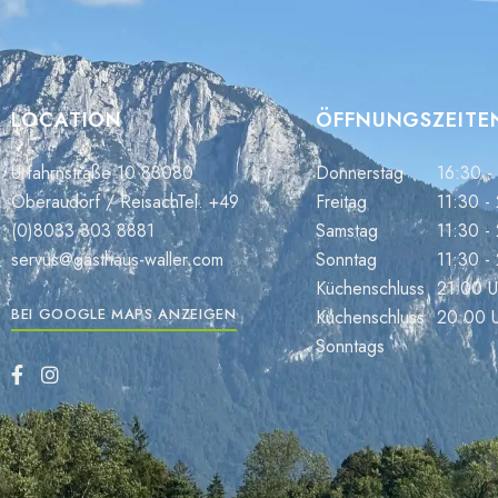
LOCATION
ÖFFNUNGSZEITE
Urfahrnstraße 10 83080
Donnerstag
16:30 -
Oberaudorf / ReisachTel. +49
Freitag
11:30 -
(0)8033 303 8881
Samstag
11:30 -
servus@gasthaus-waller.com
Sonntag
11:30 -
Küchenschluss
21:00 U
BEI GOOGLE MAPS ANZEIGEN
Küchenschluss
20:00 
Sonntags